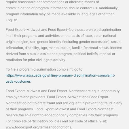
require reasonable accommodations or alternate means of
communication of program information should contact us. Additionally,
program information may be made available in languages other than
English.
Food Export–Midwest and Food Export–Northeast prohibit discrimination
in all their programs and activities on the basis of race, color, national
origin, religion, sex, gender identity (including gender expression), sexual
orientation, disability, age, marital status, familial/parental status, income
derived from a public assistance program, political beliefs, reprisal or
retaliation for prior civil rights activity.
To file a program discrimination complaint, go to
https://www.ascr.usda.gov/filing-program-discrimination-complaint-
usda-customer
.
Food Export–Midwest and Food Export–Northeast are equal opportunity
employers and providers. Food Export–Midwest and Food Export–
Northeast do not tolerate fraud and are vigilant in preventing fraud in any
of their programs. Food Export–Midwest and Food Export–Northeast
reserve the sole right to accept or deny companies into their programs.
For complete participation policies and our code of ethics, visit:
www.foodexport.org/termsandconditions.